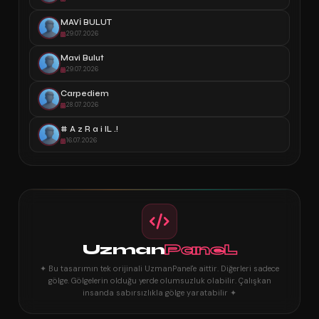
MAVİ BULUT
29.07.2026
Mavi Bulut
29.07.2026
Carpediem
28.07.2026
# A z R a i lL .!
16.07.2026
Uzman
PaneL
✦ Bu tasarımın tek orijinali UzmanPanel'e aittir. Diğerleri sadece
gölge. Gölgelerin olduğu yerde olumsuzluk olabilir. Çalışkan
insanda sabırsızlıkla gölge yaratabilir ✦