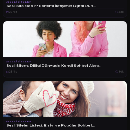
SESLISITELER
Sesli Site Nedir? Samimi İletişimin Dijital Dün...
26 Nis
3 dk
SESLISITELER
Sesli Sitem: Dijital Dünyada Kendi Sohbet Alanı...
26 Nis
3 dk
SESLISITELER
Sesli Siteler Listesi: En İyi ve Popüler Sohbet...