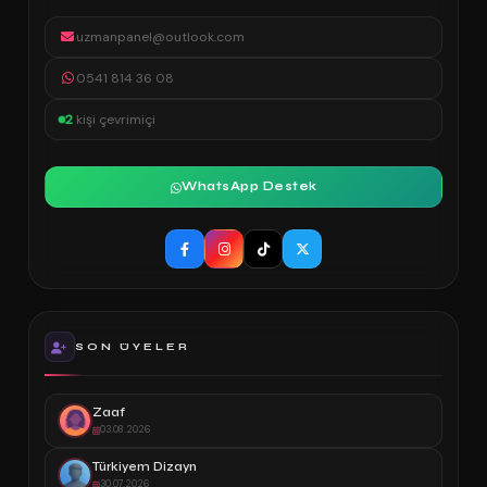
uzmanpanel@outlook.com
0541 814 36 08
2
kişi çevrimiçi
WhatsApp Destek
SON ÜYELER
Zaaf
03.08.2026
Türkiyem Dizayn
30.07.2026