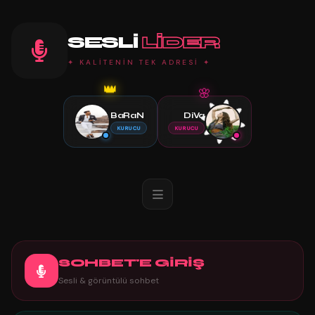
SESLI
LIDER
✦ KALİTENİN TEK ADRESİ ✦
🌸
👑
BaRaN
DiVa
KURUCU
KURUCU
SOHBET'E GİRİŞ
Sesli & görüntülü sohbet