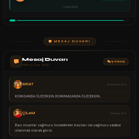
MESAJ DUVARI
Mesaj Duvarı
9 mesaj
TOPLULUK SESI
SIRAT
02 Temmuz 13:55
“
KORKSANDA ÖLECEKSİN..KORKMASANDA ÖLECEKSİN...
ÇiLeM
03 Mayıs 14:37
“
Bazı insanlar yağmuru hissederken bazıları ise yağmuru sadece
ıslanmak olarak görür.