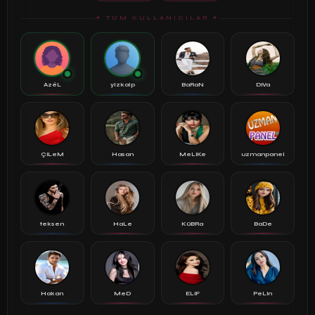
✦ TÜM KULLANICILAR ✦
AzéL
ylzkalp
BaRaN
DiVa
ÇiLeM
Hasan
MeLiKe
uzmanpanel
teksen
HaLe
KüBRa
BaDe
Hakan
MeD
ELiF
PeLin