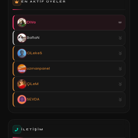
EN AKTIF ÜYELER
DiVa
BaRaN
CiLekeS
uzmanpanel
ÇiLeM
SEVDA
İLETIŞIM