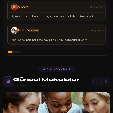
ÇiLeM
03 Mayıs 14:36
“
İçine attıkların kaderin olur, içinden atamadıkların ise kaderin
BaRaN
KURUCU
03 Mayıs 14:35
“
yeni panelimiz her kese hayırlı olsun iyi sohbetler dilerim
MAKALELER
Güncel Makaleler
✦ EN YENI YAZILAR ✦
SESLICHAT