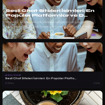
Sesli Chat Platformu: Dijital
Dünyada Gerçek Zamanlı
İlet...
İnternetin gelişimiyle birlikte iletişim alışkanlıklarımız da köklü bir
değişim geçirdi. Eskiden yalnızca yazılı mesajlaşma ile sınırlı olan
dijita...
26 Nis 2026
6 dk
SESLICHAT
Sesli Chat Siteleri İsimleri: En Popüler Platfo...
26 Nis
5 dk