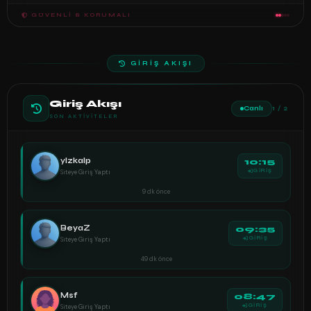
GÜVENLI & KORUMALI
GİRİŞ AKIŞI
Giriş Akışı
Canlı
2 / 2
SON AKTIVITELER
AzéL
08:30
Siteye Giriş Yaptı
GİRİŞ
1 saat önce
AzéL
08:13
Siteye Giriş Yaptı
GİRİŞ
2 saat önce