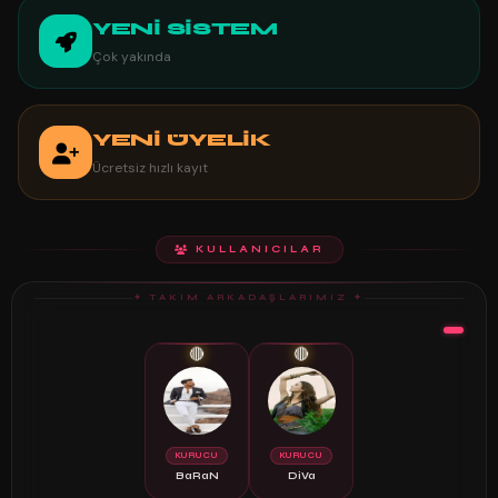
YENİ SİSTEM
Çok yakında
YENİ ÜYELİK
Ücretsiz hızlı kayıt
KULLANICILAR
✦ TAKIM ARKADAŞLARIMIZ ✦
🔴
🔴
KURUCU
KURUCU
BaRaN
DiVa