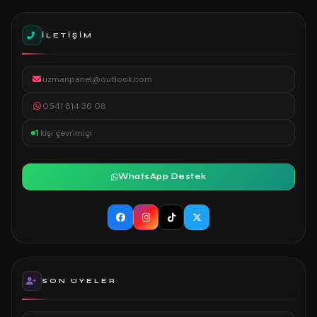
İLETIŞIM
uzmanpanel@outlook.com
0541 814 36 08
1
kişi çevrimiçi
WhatsApp Destek
SON ÜYELER