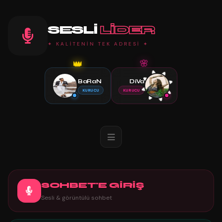
SESLI
LIDER
✦ KALİTENİN TEK ADRESİ ✦
👑
🌸
BaRaN
DiVa
KURUCU
KURUCU
SOHBET'E GİRİŞ
Sesli & görüntülü sohbet