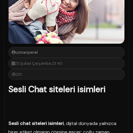
uzmanpanel
25 Şubat Çarşamba 23:40
210
Sesli Chat siteleri isimleri
Sesli chat siteleri isimleri
, dijital dünyada yalnızca
birer etiket olmanın ötesine geçer; çoğu zaman