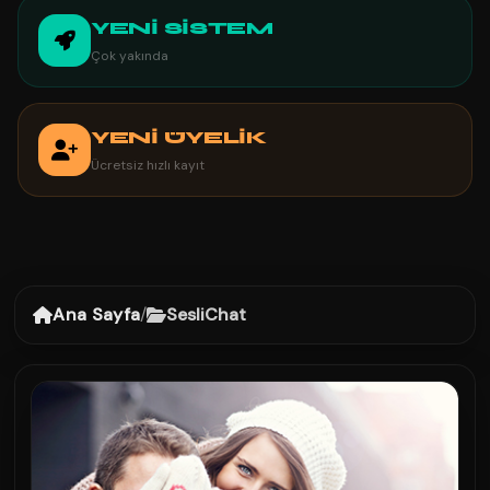
YENİ SİSTEM
Çok yakında
YENİ ÜYELİK
Ücretsiz hızlı kayıt
Ana Sayfa
/
SesliChat