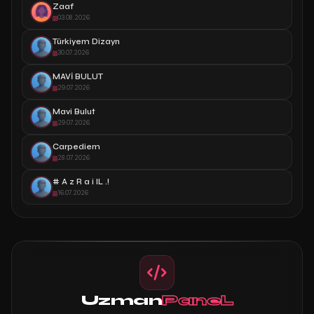
Zaaf
03.08.2026
Türkiyem Dizayn
30.07.2026
MAVİ BULUT
29.07.2026
Mavi Bulut
29.07.2026
Carpediem
28.07.2026
# A z R a i lL .!
16.07.2026
Uzman
PaneL