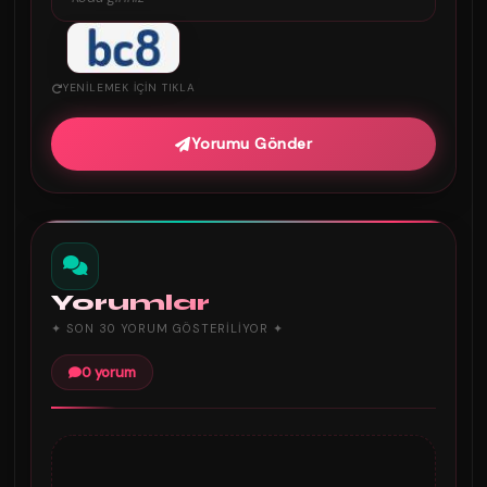
YENILEMEK IÇIN TIKLA
Yorumu Gönder
Yorumlar
✦ SON 30 YORUM GÖSTERILIYOR ✦
0 yorum