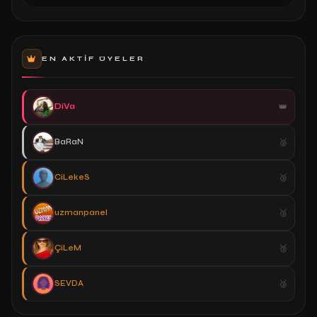
EN AKTIF ÜYELER
DiVa
BaRaN
CiLekeS
uzmanpanel
ÇiLeM
SEVDA