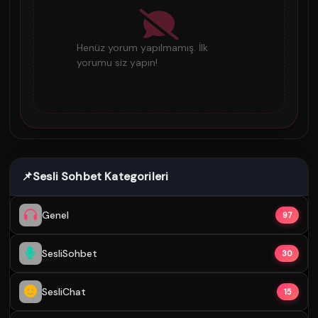
Henüz yorum yapılmamış. İlk
yorumu siz yapın!
📌
Sesli Sohbet Kategorileri
Genel
97
SesliSohbet
30
SesliChat
15