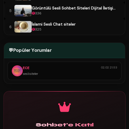
Görüntülü Sesli Sohbet Siteleri Dijital İletişi...
5
336
İslami Sesli Chat siteler
6
325
💬
Popüler Yorumlar
ECE
02.02 21:53
seslisiteler
Sohbet'e Katıl