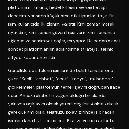
platformun ruhunu, hedef kitlesini ve vaat ettiği
deneyimi yansıtan küçük ama etkili ipuçları taşır. Bir
isim, kullanıcıda ilk izlenimi yaratır. Kimi zaman merak
uyandırır, kimi zaman güven hissi verir, kimi zamansa
eğlence ve samimiyet çağrışımı yapar. Bu nedenle sesli
sohbet platformlarının adlandırma stratejisi, teknik
altyapı kadar önemlidir.
Genellikle bu sitelerin isimlerinde belirli temalar öne
çıkar. “Sesli”, “sohbet”, “chat”, “radyo”, “muhabbet”
gibi kelimeler, platformun temel işlevini doğrudan ifade
eder. Ancak rekabetin yoğun olduğu bir alanda
yalnızca açıklayıcı olmak yeterli değildir. Akılda kalıcılık
gerekir. Ritmi olan, telaffuzu kolay, zihinde iz bırakan
isimler daha hızlı benimsenir. Kısa ve vurucu adlar bu
yüzden avantaj sağlar; fakat bazen uzun ve melodik