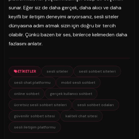
sunar. Eğer siz de daha gerçek, daha akıcı ve daha
keyifli bir iletişim deneyimi arıyorsanız, sesli siteler
dünyasına adım atmak sizin için doğru bir tercih
olabilir. Çünkü bazen bir ses, binlerce kelimeden daha
fazlasını anlatır.
sesli siteler
sesli sohbet siteleri
ETIKETLER
sesli chat platformu
mobil sesli sohbet
online sohbet
gerçek kullanıcı sohbet
ücretsiz sesli sohbet siteleri
sesli sohbet odaları
güvenilir sohbet sitesi
kaliteli chat sitesi
sesli iletişim platformu