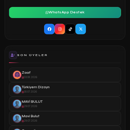
WhatsApp Destek
SON ÜYELER
Zaaf
03.08.2026
Türkiyem Dizayn
30.07.2026
MAVİ BULUT
29.07.2026
Mavi Bulut
29.07.2026