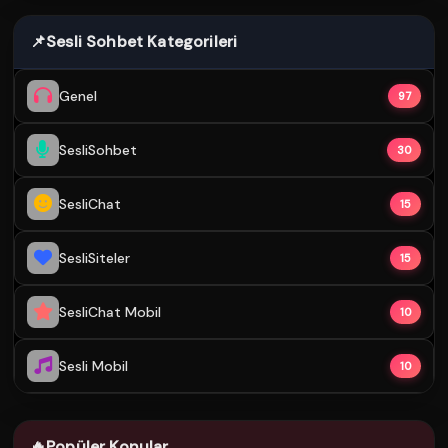
📌
Sesli Sohbet Kategorileri
Genel
97
SesliSohbet
30
SesliChat
15
SesliSiteler
15
SesliChat Mobil
10
Sesli Mobil
10
🔥
Popüler Konular