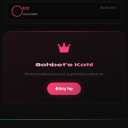
ECE
02.02 21:53
seslisiteler
Sohbet'e Katıl
Binlerce kullanıcıyla sesli & görüntülü sohbet et
Giriş Yap