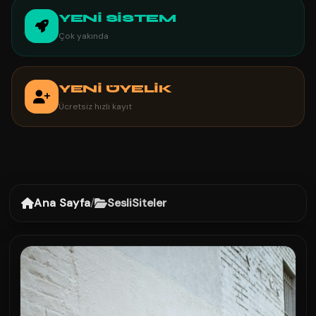
YENİ SİSTEM
Çok yakında
YENİ ÜYELİK
Ücretsiz hızlı kayıt
Ana Sayfa
/
SesliSiteler