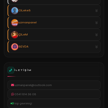
CiLekeS
uzmanpanel
ÇiLeM
SEVDA
İLETIŞIM
uzmanpanel@outlook.com
0541 814 36 08
3
kişi çevrimiçi