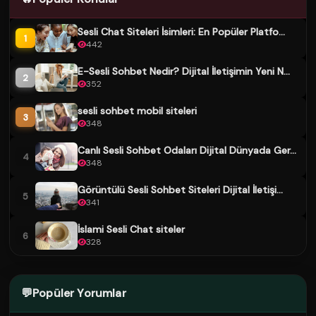
Sesli Chat Siteleri İsimleri: En Popüler Platfo...
1
442
E-Sesli Sohbet Nedir? Dijital İletişimin Yeni N...
2
352
sesli sohbet mobil siteleri
3
348
Canlı Sesli Sohbet Odaları Dijital Dünyada Ger...
4
348
Görüntülü Sesli Sohbet Siteleri Dijital İletişi...
5
341
İslami Sesli Chat siteler
6
328
💬
Popüler Yorumlar