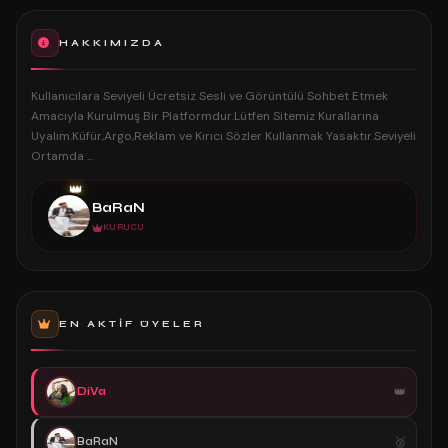
HAKKIMIZDA
Kullanıcılara Seviyeli Ücretsiz Sesli ve Görüntülü Sohbet Etmek
Amacıyla Kurulmuş Bir Platformdur.Lütfen Sitemiz Kurallarına
Uyalım.Küfür,Argo,Reklam ve Kırıcı Sözler Kullanmak Yasaktır.Seviyeli
Ortamda ...
👑
BaRaN
KURUCU
EN AKTIF ÜYELER
DiVa
BaRaN