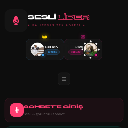
SESLI
LIDER
✦ KALİTENİN TEK ADRESİ ✦
👑
🌸
BaRaN
DiVa
KURUCU
KURUCU
SOHBET'E GİRİŞ
Sesli & görüntülü sohbet