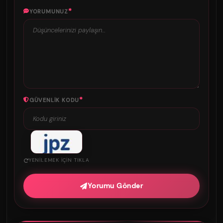
*
YORUMUNUZ
*
GÜVENLIK KODU
YENILEMEK IÇIN TIKLA
Yorumu Gönder