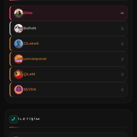
DiVa
BaRaN
CiLekeS
uzmanpanel
ÇiLeM
SEVDA
İLETIŞIM