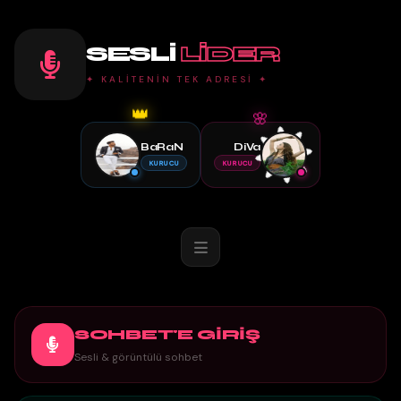
SESLI
LIDER
✦ KALİTENİN TEK ADRESİ ✦
🌸
👑
BaRaN
DiVa
KURUCU
KURUCU
SOHBET'E GİRİŞ
Sesli & görüntülü sohbet