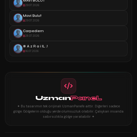
MAVİ BULUT
29.07.2026
Mavi Bulut
29.07.2026
Carpediem
28.07.2026
# A z R a i lL .!
16.07.2026
Uzman
PaneL
✦ Bu tasarımın tek orijinali UzmanPanel'e aittir. Diğerleri sadece
gölge. Gölgelerin olduğu yerde olumsuzluk olabilir. Çalışkan insanda
sabırsızlıkla gölge yaratabilir ✦