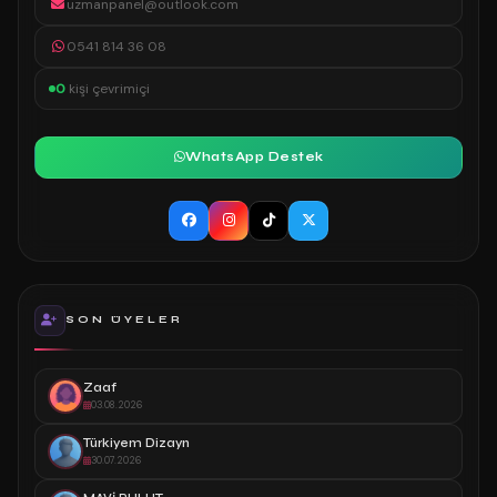
uzmanpanel@outlook.com
0541 814 36 08
0
kişi çevrimiçi
WhatsApp Destek
SON ÜYELER
Zaaf
03.08.2026
Türkiyem Dizayn
30.07.2026