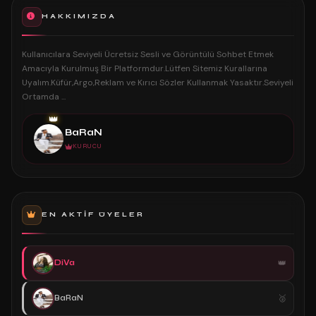
HAKKIMIZDA
Kullanıcılara Seviyeli Ücretsiz Sesli ve Görüntülü Sohbet Etmek
Amacıyla Kurulmuş Bir Platformdur.Lütfen Sitemiz Kurallarına
Uyalım.Küfür,Argo,Reklam ve Kırıcı Sözler Kullanmak Yasaktır.Seviyeli
Ortamda ...
👑
BaRaN
KURUCU
EN AKTIF ÜYELER
DiVa
BaRaN