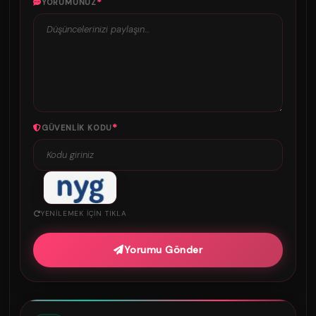
*
YORUMUNUZ
*
GÜVENLIK KODU
YENILEMEK IÇIN TIKLA
Yorumu Gönder