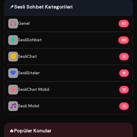
📌
Sesli Sohbet Kategorileri
Genel
97
SesliSohbet
30
SesliChat
15
SesliSiteler
15
SesliChat Mobil
10
Sesli Mobil
10
🔥
Popüler Konular