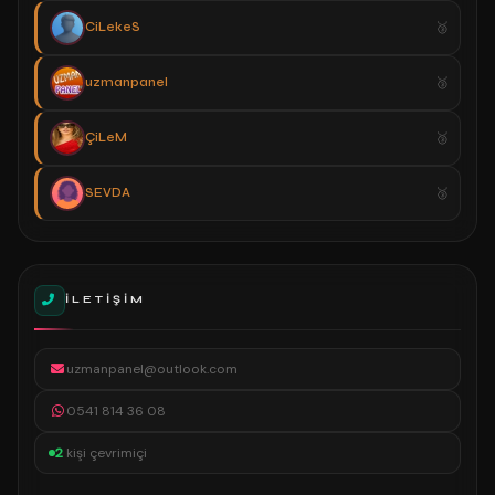
CiLekeS
uzmanpanel
ÇiLeM
SEVDA
İLETIŞIM
uzmanpanel@outlook.com
0541 814 36 08
2
kişi çevrimiçi