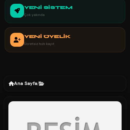
YENİ SİSTEM
Çok yakında
YENİ ÜYELİK
Ücretsiz hızlı kayıt
Ana Sayfa
/