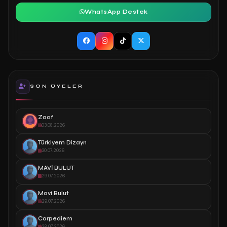
WhatsApp Destek
SON ÜYELER
Zaaf
03.08.2026
Türkiyem Dizayn
30.07.2026
MAVİ BULUT
29.07.2026
Mavi Bulut
29.07.2026
Carpediem
28.07.2026