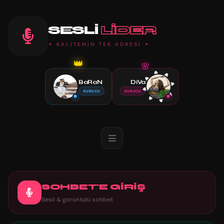
SESLI
LIDER
✦ KALİTENİN TEK ADRESİ ✦
🌸
👑
BaRaN
DiVa
KURUCU
KURUCU
SOHBET'E GİRİŞ
Sesli & görüntülü sohbet