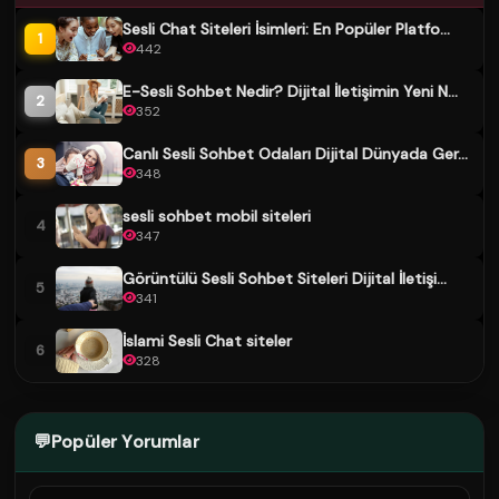
Sesli Chat Siteleri İsimleri: En Popüler Platfo...
1
442
E-Sesli Sohbet Nedir? Dijital İletişimin Yeni N...
2
352
Canlı Sesli Sohbet Odaları Dijital Dünyada Ger...
3
348
sesli sohbet mobil siteleri
4
347
Görüntülü Sesli Sohbet Siteleri Dijital İletişi...
5
341
İslami Sesli Chat siteler
6
328
💬
Popüler Yorumlar