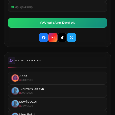
1
kişi çevrimiçi
WhatsApp Destek
SON ÜYELER
Zaaf
03.08.2026
Türkiyem Dizayn
30.07.2026
MAVİ BULUT
29.07.2026
Mavi Bulut