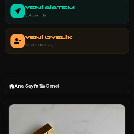
YENİ SİSTEM
Çok yakında
YENİ ÜYELİK
Ücretsiz hızlı kayıt
Ana Sayfa
/
Genel