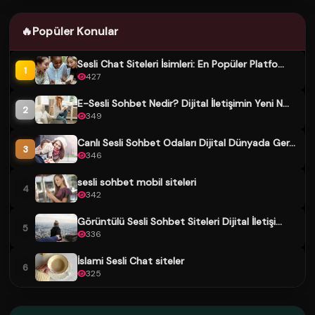
🔥
Popüler Konular
Sesli Chat Siteleri İsimleri: En Popüler Platfo...
1
427
E-Sesli Sohbet Nedir? Dijital İletişimin Yeni N...
2
349
Canlı Sesli Sohbet Odaları Dijital Dünyada Ger...
3
346
sesli sohbet mobil siteleri
4
342
Görüntülü Sesli Sohbet Siteleri Dijital İletişi...
5
336
İslami Sesli Chat siteler
6
325