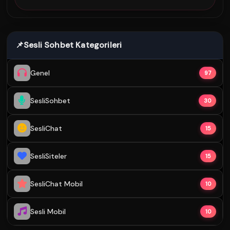
📌
Sesli Sohbet Kategorileri
Genel
97
SesliSohbet
30
SesliChat
15
SesliSiteler
15
SesliChat Mobil
10
Sesli Mobil
10