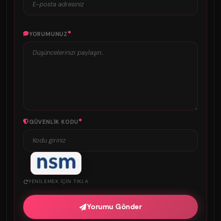
*
YORUMUNUZ
*
GÜVENLIK KODU
YENILEMEK IÇIN TIKLA
Yorumu Gönder