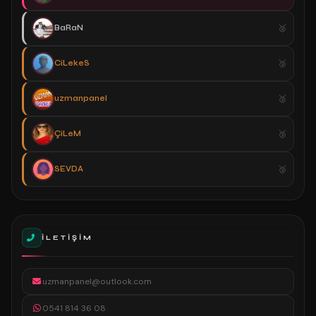
BaRaN
CiLekeS
uzmanpanel
ÇiLeM
SEVDA
İLETIŞIM
uzmanpanel@outlook.com
0541 814 36 08