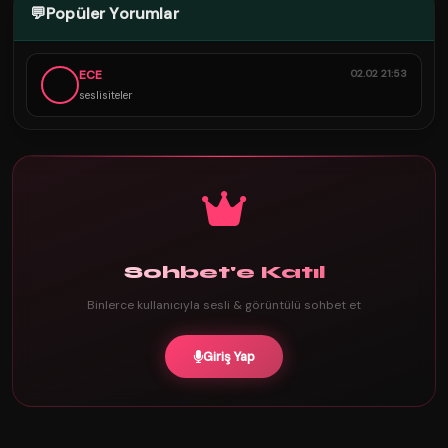
💬
Popüler Yorumlar
ECE
02.02 21:53
seslisiteler
Sohbet'e Katıl
Binlerce kullanıcıyla sesli & görüntülü sohbet et
Giriş Yap