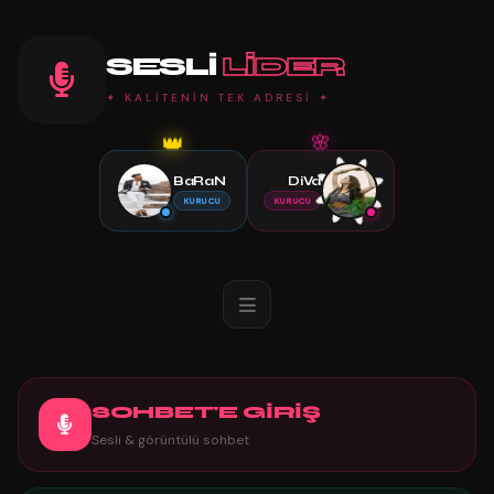
SESLI
LIDER
✦ KALİTENİN TEK ADRESİ ✦
👑
🌸
BaRaN
DiVa
KURUCU
KURUCU
SOHBET'E GİRİŞ
Sesli & görüntülü sohbet