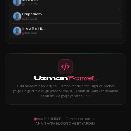
29.07.2026
Carpediem
28.07.2026
# A z R a i lL .!
16.07.2026
Uzman
PaneL
✦ Bu tasarımın tek orijinali UzmanPanel'e aittir. Diğerleri sadece
gölge. Gölgelerin olduğu yerde olumsuzluk olabilir. Çalışkan insanda
sabırsızlıkla gölge yaratabilir ✦
2026 SESLİLİDER — Tüm hakları saklıdır.
ANA SAYFA
BLOG
SOHBET
YARDIM